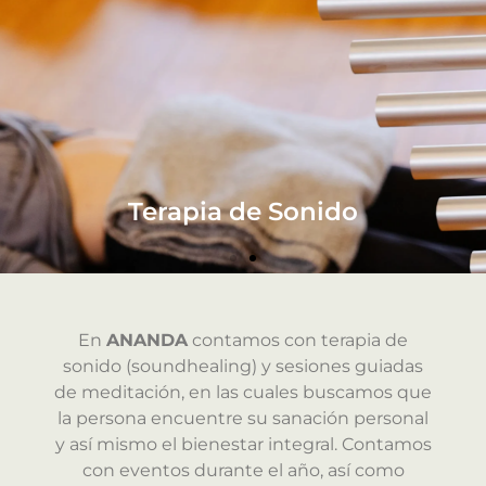
Terapia de Sonido
Terapia de Sonido
Terapia de Sonido
Terapia de Sonido
Terapia de Sonido
Terapia de Sonido
En
ANANDA
contamos con terapia de
sonido (soundhealing) y sesiones guiadas
de meditación, en las cuales buscamos que
la persona encuentre su sanación personal
y así mismo el bienestar integral. Contamos
con eventos durante el año, así como